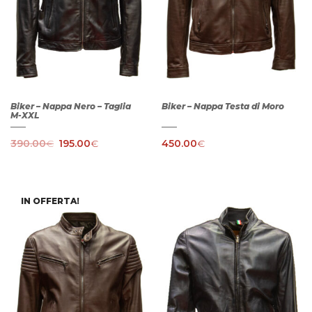
Biker – Nappa Nero – Taglia
Biker – Nappa Testa di Moro
M-XXL
390.00
€
195.00
€
450.00
€
IN OFFERTA!