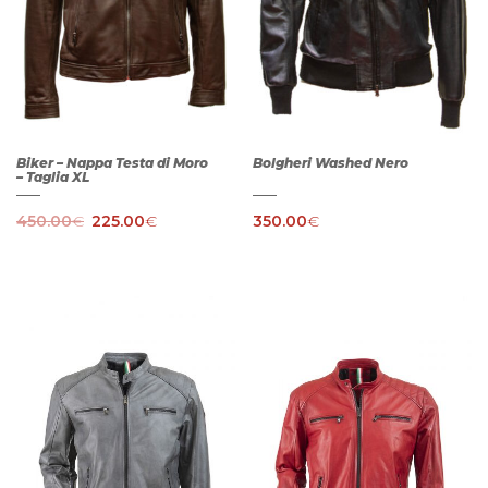
Biker – Nappa Testa di Moro
Bolgheri Washed Nero
– Taglia XL
450.00
€
225.00
€
350.00
€