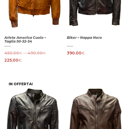
Ariete America Cuoio –
Biker – Nappa Nero
Taglia 50-52-54
–
450.00
€
490.00
€
390.00
€
225.00
€
IN OFFERTA!