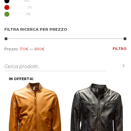
NERO
(32)
ROSSO
(11)
VERDE
(13)
FILTRA RICERCA PER PREZZO
Prezzo Min
Prezzo Max
Prezzo:
170€
—
690€
FILTRO
Cerca:
C
IN OFFERTA!