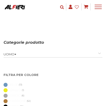
Categorie prodotto
UOMO
×
FILTRA PER COLORE
BLUE
(13)
GIALLO
(1)
GRIGIO
(6)
MARRONE
(52)