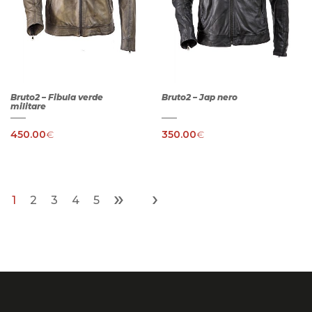
Bruto2 – Fibula verde
Bruto2 – Jap nero
militare
450.00
€
350.00
€
»
›
1
2
3
4
5