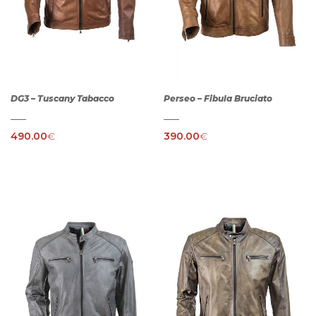
DG3 – Tuscany Tabacco
Perseo – Fibula Bruciato
490.00
€
390.00
€