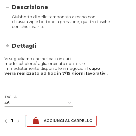
Descrizione
Giubbotto di pelle tamponato a mano con
chiusura zip e bottone a pressione, quattro tasche
con chiusura zip.
Dettagli
Vi segnaliamo che nel caso in cui il
modello/colore/taglia ordinato non fosse
immediatamente disponibile in negozio,
il capo
verrà realizzato ad hoc in 7/15 giorni lavorativi.
TAGLIA
Bruto2 - Fibula tabacco quantità
‹
›
AGGIUNGI AL CARRELLO