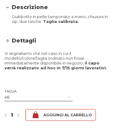
Descrizione
Giubbotto in pelle tamponato a mano, chiusura in
zip, due tasche.
Taglia calibrata.
Dettagli
Vi segnaliamo che nel caso in cui il
modello/colore/taglia ordinato non fosse
immediatamente disponibile in negozio,
il capo
verrà realizzato ad hoc in 7/15 giorni lavorativi.
TAGLIA
Paolo Comodo - Nappa Nero quantità
‹
›
AGGIUNGI AL CARRELLO