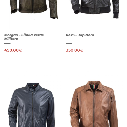
Morgan – Fibula Verde
Rex3 – Jap Nero
Militare
450.00
€
350.00
€