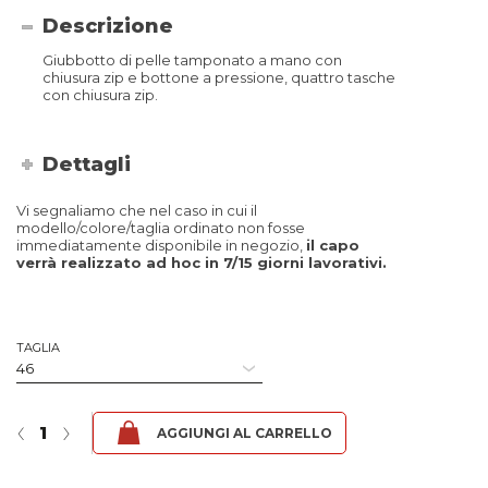
Descrizione
Giubbotto di pelle tamponato a mano con
chiusura zip e bottone a pressione, quattro tasche
con chiusura zip.
Dettagli
Vi segnaliamo che nel caso in cui il
modello/colore/taglia ordinato non fosse
immediatamente disponibile in negozio,
il capo
verrà realizzato ad hoc in 7/15 giorni lavorativi.
TAGLIA
Bruto2 - Fibula fucile quantità
‹
›
AGGIUNGI AL CARRELLO