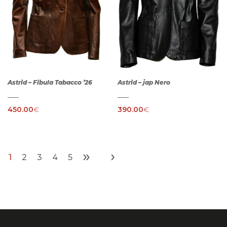
Astrid – Fibula Tabacco ’26
Astrid – jap Nero
450.00
€
390.00
€
»
›
1
2
3
4
5