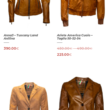
Anna3 – Tuscany Land
Ariete America Cuoio –
Anilina
Taglia 50-52-54
–
390.00
€
450.00
€
490.00
€
225.00
€