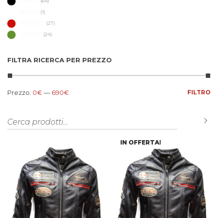
NERO
(64)
ROSA
(1)
ROSSO
(27)
VERDE
(24)
FILTRA RICERCA PER PREZZO
Prezzo Min
Prezzo Max
Prezzo:
0€
—
690€
FILTRO
Cerca:
C
IN OFFERTA!