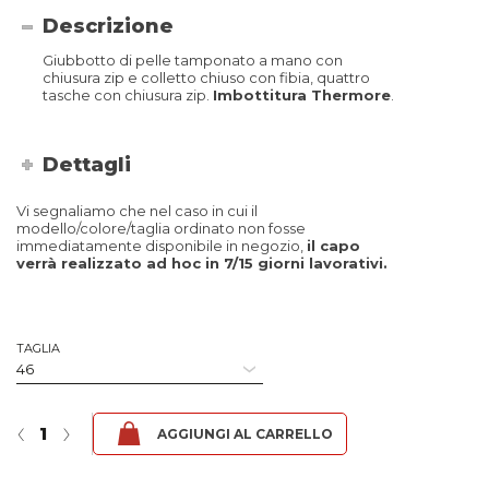
Descrizione
Giubbotto di pelle tamponato a mano con
chiusura zip e colletto chiuso con fibia, quattro
tasche con chiusura zip.
Imbottitura Thermore
.
Dettagli
Vi segnaliamo che nel caso in cui il
modello/colore/taglia ordinato non fosse
immediatamente disponibile in negozio,
il capo
verrà realizzato ad hoc in 7/15 giorni lavorativi.
TAGLIA
Sax SR Zip - Fibula Rosso quantità
‹
›
AGGIUNGI AL CARRELLO