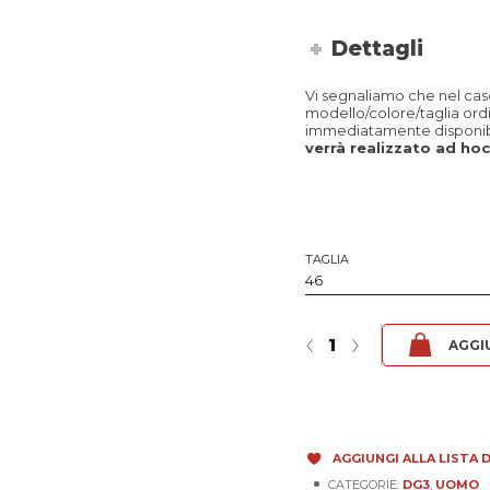
Dettagli
Vi segnaliamo che nel caso 
modello/colore/taglia ord
immediatamente disponibi
verrà realizzato ad hoc 
TAGLIA
DG3 - Tuscany Tabacco quantit
‹
›
AGGI
AGGIUNGI ALLA LISTA D
CATEGORIE:
DG3
,
UOMO