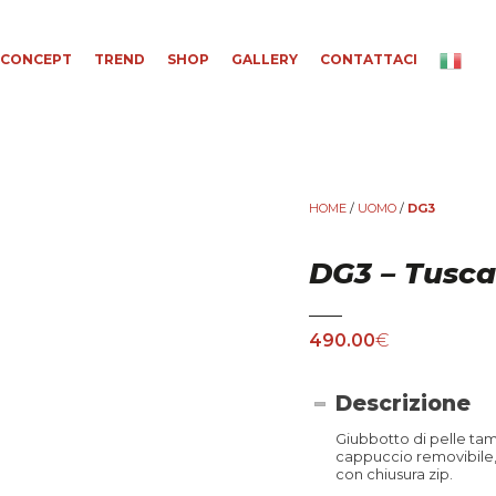
CONCEPT
TREND
SHOP
GALLERY
CONTATTACI
HOME
/
UOMO
/
DG3
DG3 – Tusc
490.00
€
Descrizione
Giubbotto di pelle t
cappuccio removibile, 
con chiusura zip.