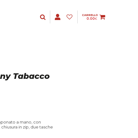
CARRELLO
0.00
€
any Tabacco
amponato a mano, con
chiusura in zip, due tasche