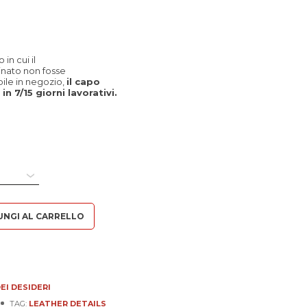
in cui il
inato non fosse
le in negozio,
il capo
in 7/15 giorni lavorativi.
à
UNGI AL CARRELLO
EI DESIDERI
TAG:
LEATHER DETAILS