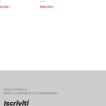
0.00
€
350.00
€
RICEVI TUTTE LE
NEWS, LE OFFERTE E LE PROMOZIONI
Iscriviti