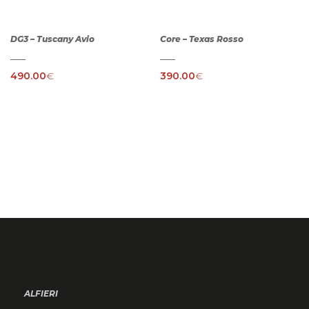
DG3 – Tuscany Avio
Core – Texas Rosso
490.00
€
390.00
€
ALFIERI