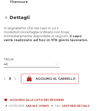
Thermore
.
Dettagli
Vi segnaliamo che nel caso in cui il
modello/colore/taglia ordinato non fosse
immediatamente disponibile in negozio,
il capo
verrà realizzato ad hoc in 7/15 giorni lavorativi.
TAGLIA
Sax Alf - Tuscany Rosso quantità
‹
›
AGGIUNGI AL CARRELLO
AGGIUNGI ALLA LISTA DEI DESIDERI
CATEGORIE:
SAX ALF
,
UOMO
TAG:
LEATHER DETAILS