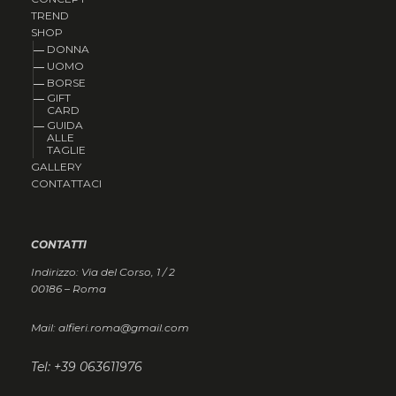
TREND
SHOP
DONNA
UOMO
BORSE
GIFT
CARD
GUIDA
ALLE
TAGLIE
GALLERY
CONTATTACI
CONTATTI
Indirizzo: Via del Corso, 1 / 2
00186 – Roma
Mail: alfieri.roma@gmail.com
Tel: +39 063611976