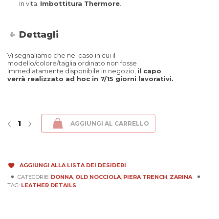
in vita.
Imbottitura Thermore
.
Dettagli
Vi segnaliamo che nel caso in cui il
modello/colore/taglia ordinato non fosse
immediatamente disponibile in negozio,
il capo
verrà realizzato ad hoc in 7/15 giorni lavorativi.
Piera Trench - Old Nocciola quantità
‹
›
AGGIUNGI AL CARRELLO
AGGIUNGI ALLA LISTA DEI DESIDERI
CATEGORIE:
DONNA
,
OLD NOCCIOLA
,
PIERA TRENCH
,
ZARINA
TAG:
LEATHER DETAILS