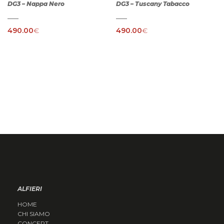
DG3 – Nappa Nero
DG3 – Tuscany Tabacco
490.00
€
490.00
€
ALFIERI
HOME
CHI SIAMO
CONCEPT