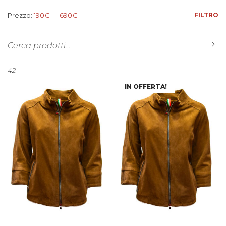
Prezzo Min
Prezzo Max
Prezzo:
190€
—
690€
FILTRO
Cerca:
C
42
IN OFFERTA!