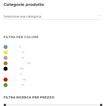
Categorie prodotto
Seleziona una categoria
FILTRA PER COLORE
BLUE
(5)
GIALLO
(3)
GRIGIO
(5)
MARRONE
(59)
NERO
(30)
ROSA
(1)
ROSSO
(16)
VERDE
(11)
FILTRA RICERCA PER PREZZO