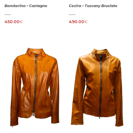
Bomberino – Castagno
Cesira – Tuscany Bruciato
450.00
€
490.00
€