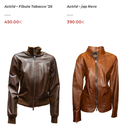
Astrid – Fibula Tabacco ’26
Astrid – jap Nero
450.00
€
390.00
€