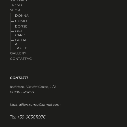
TREND
SHOP
DONNA
UOMO
BORSE
GIFT
CARD
GUIDA
ALLE
TAGLIE
GALLERY
CONTATTACI
CONTATTI
Indirizzo: Via del Corso, 1 / 2
00186 – Roma
Mail: alfieri.roma@gmail.com
Tel: +39 063611976