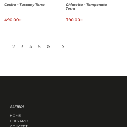
Cesira – Tuscany Terra
Chiaretta – Tamponato
Terra
490.00
€
390.00
€
»
›
1
2
3
4
5
ALFIERI
HOME
CHI SIAMO
CONCEPT