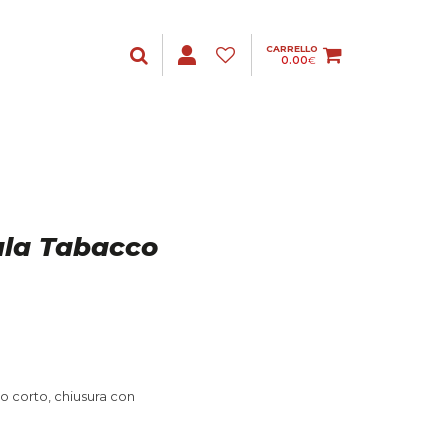
CARRELLO
0.00
€
bula Tabacco
o corto, chiusura con