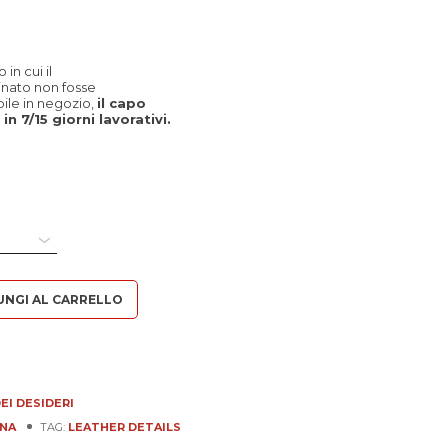
in cui il
inato non fosse
le in negozio,
il capo
in 7/15 giorni lavorativi.
UNGI AL CARRELLO
EI DESIDERI
NA
TAG:
LEATHER DETAILS