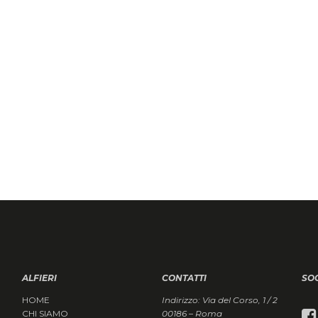
ALFIERI
CONTATTI
SO
HOME
Indirizzo: Via del Corso, 1 / 2
CHI SIAMO
00186 – Roma