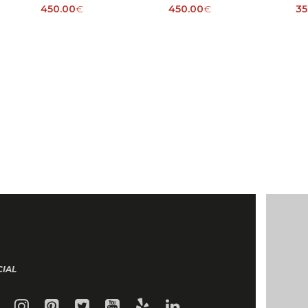
450.00
€
450.00
€
35
CIAL