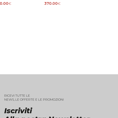
0.00
€
370.00
€
RICEVI TUTTE LE
NEWS, LE OFFERTE E LE PROMOZIONI
Iscriviti