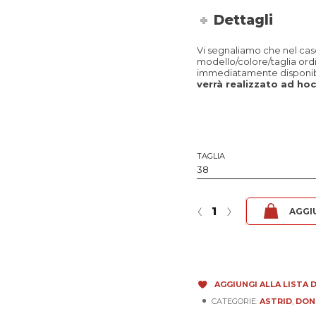
Dettagli
Vi segnaliamo che nel caso 
modello/colore/taglia ord
immediatamente disponibi
verrà realizzato ad hoc 
TAGLIA
Astrid - Fibula Tabacco quantità
‹
›
AGGI
AGGIUNGI ALLA LISTA D
CATEGORIE:
ASTRID
,
DON