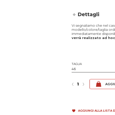
Dettagli
Vi segnaliamo che nel caso 
modello/colore/taglia ord
immediatamente disponibi
verrà realizzato ad hoc 
TAGLIA
Paolo Comodo - Fibula Tabacco 
‹
›
AGGI
AGGIUNGI ALLA LISTA D