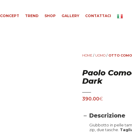
CONCEPT
TREND
SHOP
GALLERY
CONTATTACI
HOME
/
UOMO
/
OTTO COM
Paolo Comod
Dark
390.00
€
Descrizione
Giubbotto in pelle ta
zip, due tasche.
Tagli