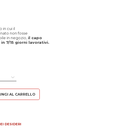
in cui il
inato non fosse
le in negozio,
il capo
in 7/15 giorni lavorativi.
Dark quantità
UNGI AL CARRELLO
EI DESIDERI