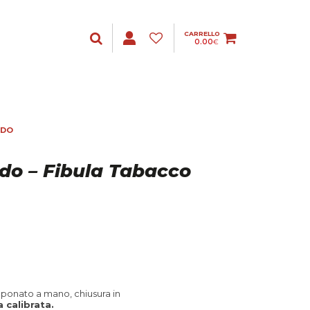
CARRELLO
0.00
€
ODO
o – Fibula Tabacco
mponato a mano, chiusura in
a calibrata.