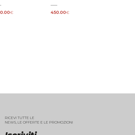
0.00
€
450.00
€
RICEVI TUTTE LE
NEWS, LE OFFERTE E LE PROMOZIONI