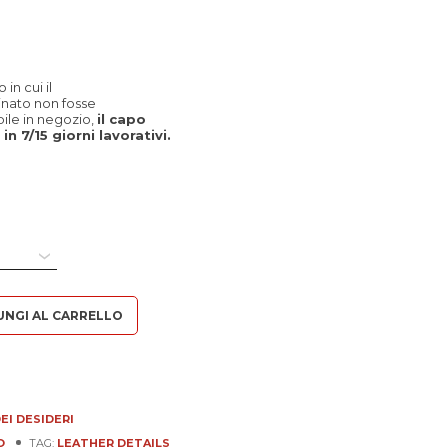
in cui il
inato non fosse
le in negozio,
il capo
in 7/15 giorni lavorativi.
UNGI AL CARRELLO
EI DESIDERI
O
TAG:
LEATHER DETAILS