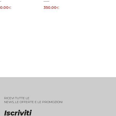
0.00
€
350.00
€
RICEVI TUTTE LE
NEWS, LE OFFERTE E LE PROMOZIONI
Iscriviti