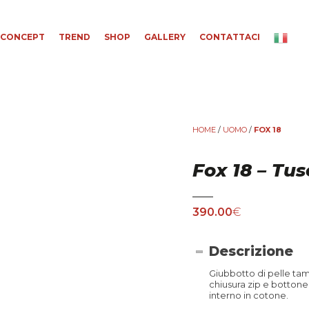
CONCEPT
TREND
SHOP
GALLERY
CONTATTACI
HOME
/
UOMO
/
FOX 18
Fox 18 – Tu
390.00
€
Descrizione
Giubbotto di pelle t
chiusura zip e bottone
interno in cotone.