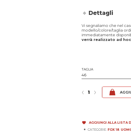
Dettagli
Vi segnaliamo che nel caso 
modello/colore/taglia ord
immediatamente disponibi
verrà realizzato ad hoc 
TAGLIA
Fox 18 - Tuscany Avio quantità
‹
›
AGGI
AGGIUNGI ALLA LISTA D
CATEGORIE:
FOX 18
,
UOM