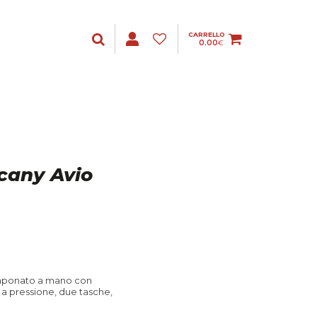
CARRELLO
0.00
€
scany Avio
amponato a mano con
 a pressione, due tasche,