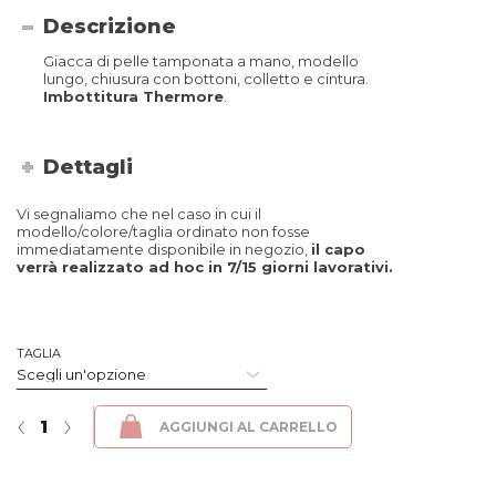
Descrizione
Giacca di pelle tamponata a mano, modello
lungo, chiusura con bottoni, colletto e cintura.
Imbottitura Thermore
.
Dettagli
Vi segnaliamo che nel caso in cui il
modello/colore/taglia ordinato non fosse
immediatamente disponibile in negozio,
il capo
verrà realizzato ad hoc in 7/15 giorni lavorativi.
TAGLIA
Divina - Fibula Tabacco quantità
‹
›
AGGIUNGI AL CARRELLO