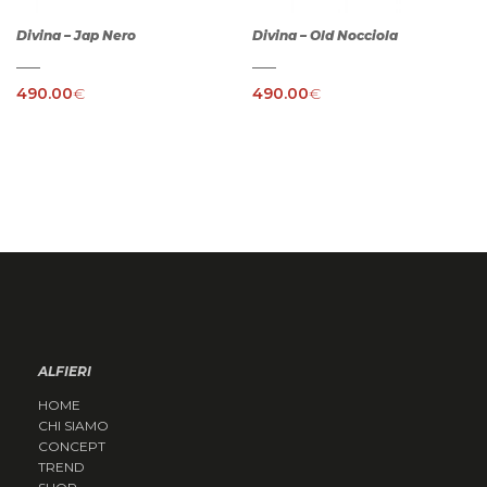
Divina – Jap Nero
Divina – Old Nocciola
490.00
€
490.00
€
ALFIERI
HOME
CHI SIAMO
CONCEPT
TREND