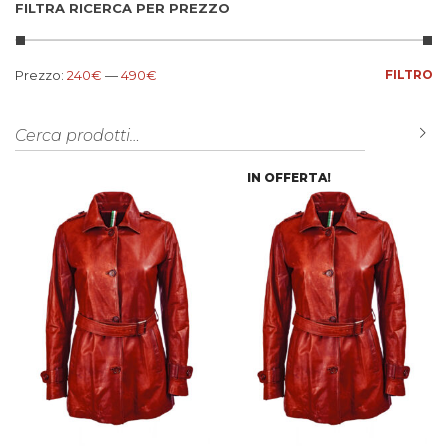
FILTRA RICERCA PER PREZZO
Prezzo Min
Prezzo Max
Prezzo:
240€
—
490€
FILTRO
Cerca:
C
IN OFFERTA!