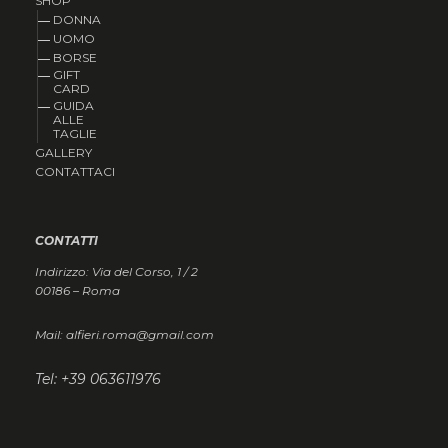
SHOP
DONNA
UOMO
BORSE
GIFT
CARD
GUIDA
ALLE
TAGLIE
GALLERY
CONTATTACI
CONTATTI
Indirizzo: Via del Corso, 1 / 2
00186 – Roma
Mail: alfieri.roma@gmail.com
Tel: +39 063611976