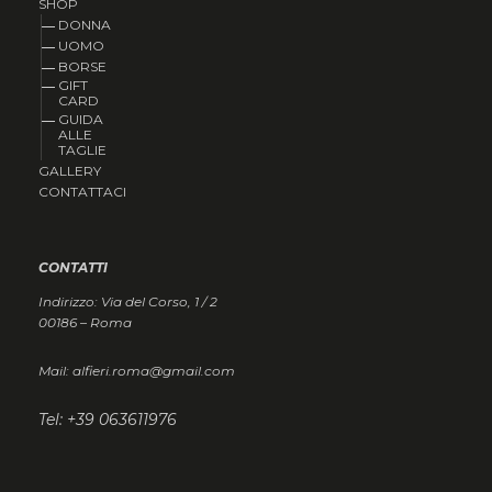
SHOP
DONNA
UOMO
BORSE
GIFT
CARD
GUIDA
ALLE
TAGLIE
GALLERY
CONTATTACI
CONTATTI
Indirizzo: Via del Corso, 1 / 2
00186 – Roma
Mail: alfieri.roma@gmail.com
Tel: +39 063611976