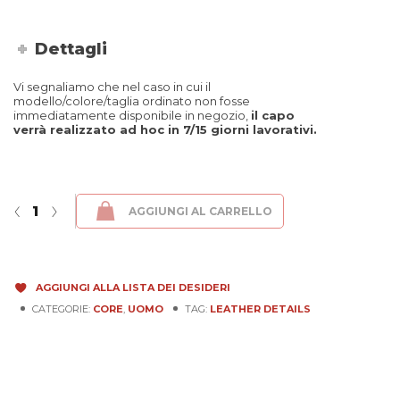
Dettagli
Vi segnaliamo che nel caso in cui il
modello/colore/taglia ordinato non fosse
immediatamente disponibile in negozio,
il capo
verrà realizzato ad hoc in 7/15 giorni lavorativi.
Core - Texas Marrone quantità
‹
›
AGGIUNGI AL CARRELLO
AGGIUNGI ALLA LISTA DEI DESIDERI
CATEGORIE:
CORE
,
UOMO
TAG:
LEATHER DETAILS