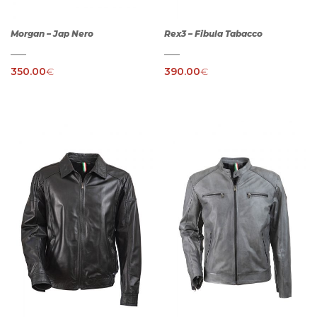
Morgan – Jap Nero
Rex3 – Fibula Tabacco
350.00
€
390.00
€