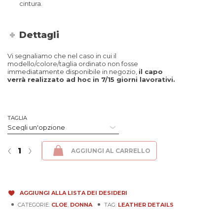
cintura.
Dettagli
Vi segnaliamo che nel caso in cui il
modello/colore/taglia ordinato non fosse
immediatamente disponibile in negozio,
il capo
verrà realizzato ad hoc in 7/15 giorni lavorativi.
TAGLIA
Cloe - Jap Nero quantità
‹
›
AGGIUNGI AL CARRELLO
AGGIUNGI ALLA LISTA DEI DESIDERI
CATEGORIE:
CLOE
,
DONNA
TAG:
LEATHER DETAILS