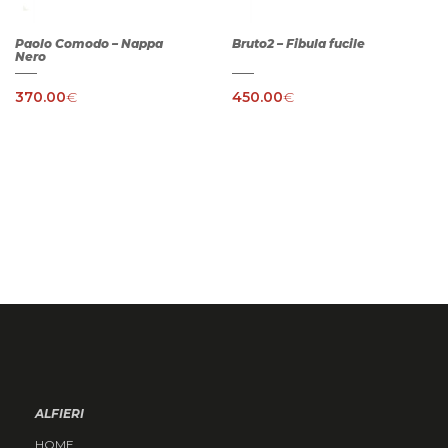
Paolo Comodo – Nappa
Bruto2 – Fibula fucile
Nero
370.00
€
450.00
€
ALFIERI
HOME