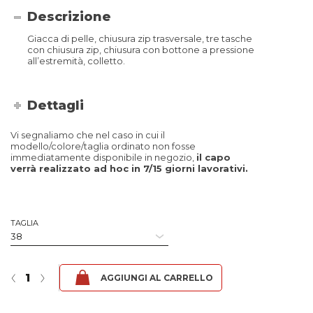
Descrizione
Giacca di pelle, chiusura zip trasversale, tre tasche
con chiusura zip, chiusura con bottone a pressione
all’estremità, colletto.
Dettagli
Vi segnaliamo che nel caso in cui il
modello/colore/taglia ordinato non fosse
immediatamente disponibile in negozio,
il capo
verrà realizzato ad hoc in 7/15 giorni lavorativi.
TAGLIA
Zarina - Jap Nero quantità
‹
›
AGGIUNGI AL CARRELLO