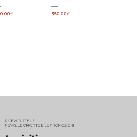
0.00
€
350.00
€
RICEVI TUTTE LE
NEWS, LE OFFERTE E LE PROMOZIONI