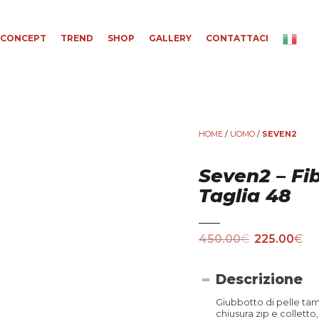
CONCEPT
TREND
SHOP
GALLERY
CONTATTACI
HOME
/
UOMO
/
SEVEN2
Seven2 – Fib
Taglia 48
450.00
€
225.00
€
Descrizione
Giubbotto di pelle t
chiusura zip e colletto