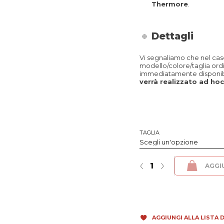
Thermore
.
Dettagli
Vi segnaliamo che nel caso 
modello/colore/taglia ord
immediatamente disponibi
verrà realizzato ad hoc 
TAGLIA
Seven2 - Fibula Verde Militare -
‹
›
AGGI
AGGIUNGI ALLA LISTA D