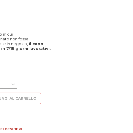
in cui il
inato non fosse
le in negozio,
il capo
in 7/15 giorni lavorativi.
 Taglia 48 quantità
UNGI AL CARRELLO
EI DESIDERI