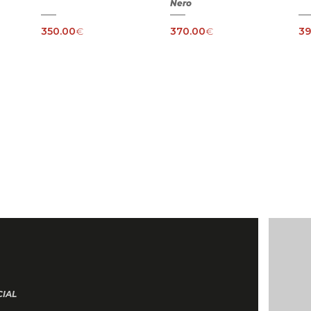
Nero
350.00
€
370.00
€
39
CIAL