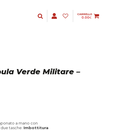
CARRELLO
0.00
€
ula Verde Militare –
amponato a mano con
, due tasche.
Imbottitura