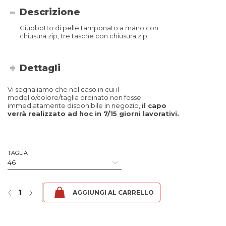
Descrizione
Giubbotto di pelle tamponato a mano con
chiusura zip, tre tasche con chiusura zip.
Dettagli
Vi segnaliamo che nel caso in cui il
modello/colore/taglia ordinato non fosse
immediatamente disponibile in negozio,
il capo
verrà realizzato ad hoc in 7/15 giorni lavorativi.
TAGLIA
Pegaso 3 - Fibula Rosso quantità
‹
›
AGGIUNGI AL CARRELLO