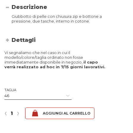
Descrizione
Giubbotto di pelle con chiusura zip e bottone a
pressione, due tasche, interno in cotone.
Dettagli
Vi segnaliamo che nel caso in cui il
modello/colore/taglia ordinato non fosse
immediatamente disponibile in negozio,
il capo
verrà realizzato ad hoc in 7/15 giorni lavorativi.
TAGLIA
Fox 18 - Nappa Nero quantità
‹
›
AGGIUNGI AL CARRELLO