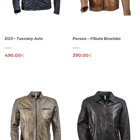
DG3 – Tuscany Avio
Perseo – Fibula Bruciato
490.00
€
390.00
€