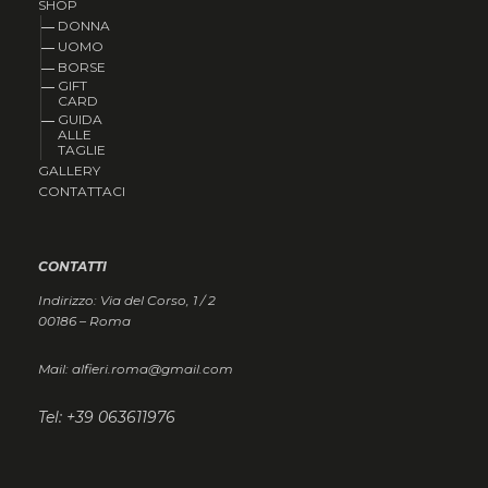
SHOP
DONNA
UOMO
BORSE
GIFT
CARD
GUIDA
ALLE
TAGLIE
GALLERY
CONTATTACI
CONTATTI
Indirizzo: Via del Corso, 1 / 2
00186 – Roma
Mail: alfieri.roma@gmail.com
Tel: +39 063611976