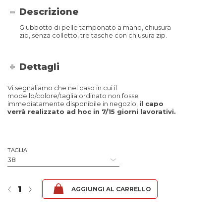
Descrizione
Giubbotto di pelle tamponato a mano, chiusura
zip, senza colletto, tre tasche con chiusura zip.
Dettagli
Vi segnaliamo che nel caso in cui il
modello/colore/taglia ordinato non fosse
immediatamente disponibile in negozio,
il capo
verrà realizzato ad hoc in 7/15 giorni lavorativi.
TAGLIA
Irma SR - Fibula Tabacco quantità
‹
›
AGGIUNGI AL CARRELLO