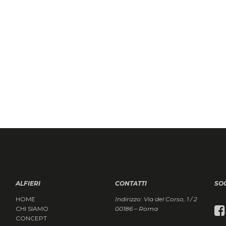
ALFIERI
CONTATTI
SO
HOME
Indirizzo: Via del Corso, 1 / 2
CHI SIAMO
00186 – Roma
CONCEPT