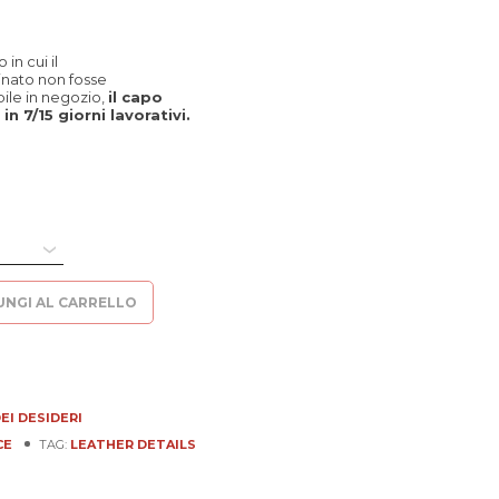
in cui il
inato non fosse
le in negozio,
il capo
in 7/15 giorni lavorativi.
UNGI AL CARRELLO
EI DESIDERI
CE
TAG:
LEATHER DETAILS