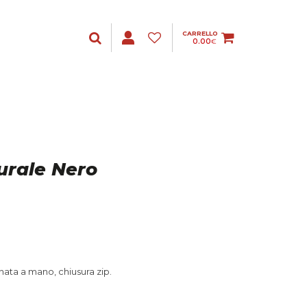
CARRELLO
0.00
€
urale Nero
ata a mano, chiusura zip.