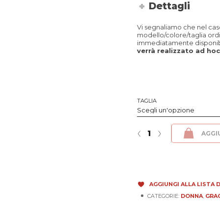
Dettagli
Vi segnaliamo che nel caso 
modello/colore/taglia ord
immediatamente disponibi
verrà realizzato ad hoc 
TAGLIA
Grace - Naturale Nero quantità
‹
›
AGGI
AGGIUNGI ALLA LISTA D
CATEGORIE:
DONNA
,
GRA