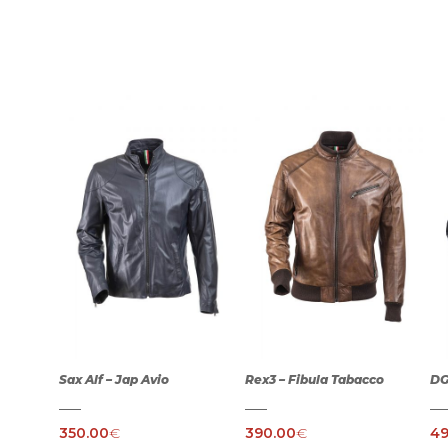
Sax Alf – Jap Avio
Rex3 – Fibula Tabacco
DG
350.00
€
390.00
€
49