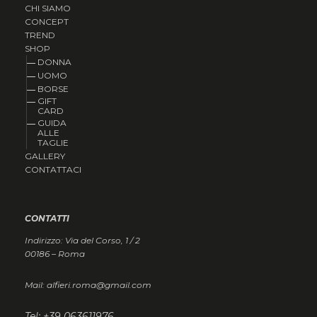
CHI SIAMO
CONCEPT
TREND
SHOP
DONNA
UOMO
BORSE
GIFT
CARD
GUIDA
ALLE
TAGLIE
GALLERY
CONTATTACI
CONTATTI
Indirizzo: Via del Corso, 1 / 2
00186 – Roma
Mail: alfieri.roma@gmail.com
Tel: +39 063611976