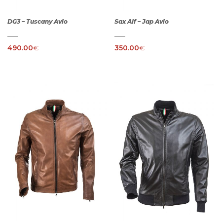
DG3 – Tuscany Avio
Sax Alf – Jap Avio
490.00
€
350.00
€