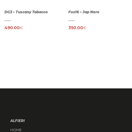
DG3 – Tuscany Tabacco
Fox16 – Jap Nero
490.00
€
350.00
€
ALFIERI
HOME