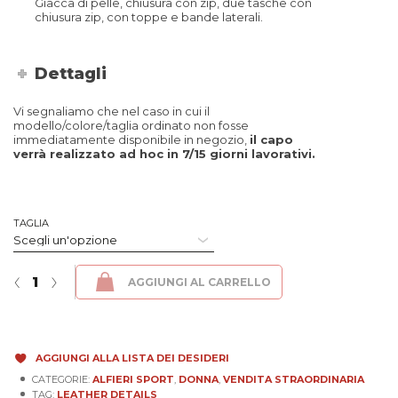
Giacca di pelle, chiusura con zip, due tasche con
chiusura zip, con toppe e bande laterali.
Dettagli
Vi segnaliamo che nel caso in cui il
modello/colore/taglia ordinato non fosse
immediatamente disponibile in negozio,
il capo
verrà realizzato ad hoc in 7/15 giorni lavorativi.
TAGLIA
Alfieri Sport Donna - Naturale Nero - Taglia S quantità
‹
›
AGGIUNGI AL CARRELLO
AGGIUNGI ALLA LISTA DEI DESIDERI
CATEGORIE:
ALFIERI SPORT
,
DONNA
,
VENDITA STRAORDINARIA
TAG:
LEATHER DETAILS