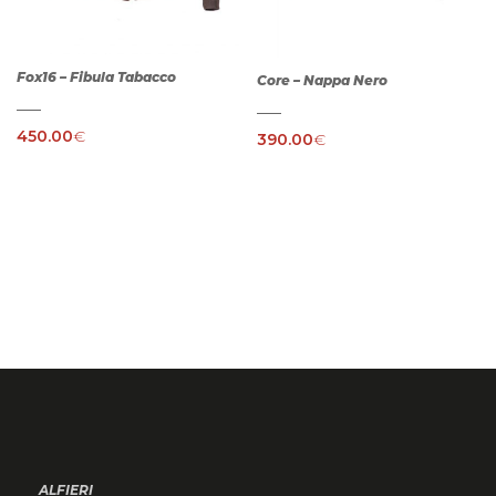
Fox16 – Fibula Tabacco
Core – Nappa Nero
450.00
€
390.00
€
ALFIERI