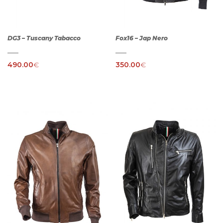
DG3 – Tuscany Tabacco
Fox16 – Jap Nero
490.00
€
350.00
€