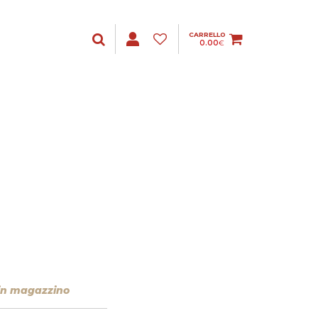
CARRELLO
0.00
€
 in magazzino