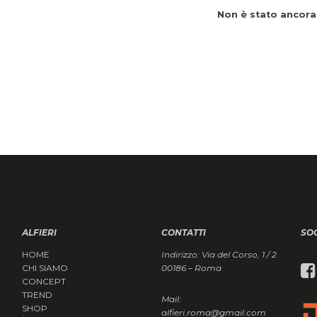
Non è stato ancora
ALFIERI
CONTATTI
SO
HOME
Indirizzo: Via del Corso, 1 / 2
CHI SIAMO
00186 – Roma
CONCEPT
TREND
Mail:
SHOP
alfieri.roma@gmail.com