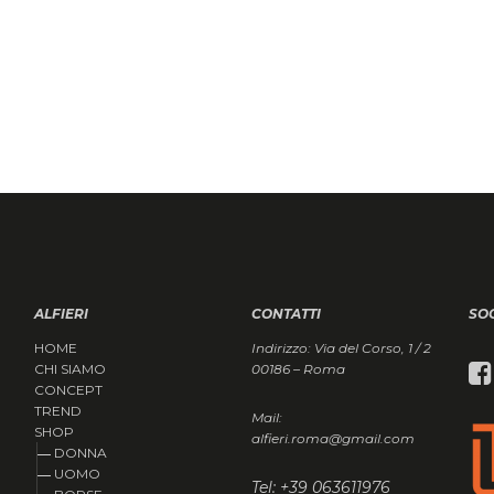
ALFIERI
CONTATTI
SO
HOME
Indirizzo: Via del Corso, 1 / 2
CHI SIAMO
00186 – Roma
CONCEPT
TREND
Mail:
SHOP
alfieri.roma@gmail.com
DONNA
UOMO
Tel: +39 063611976