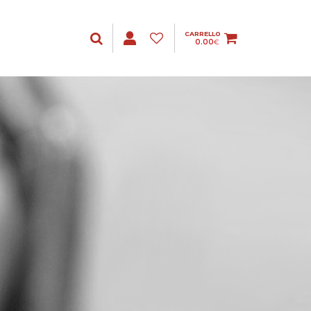
CARRELLO
0.00
€