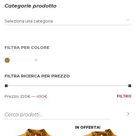
Categorie prodotto
Seleziona una categoria
FILTRA PER COLORE
MARRONE
(5)
FILTRA RICERCA PER PREZZO
Prezzo Min
Prezzo Max
Prezzo:
220€
—
490€
FILTRO
Cerca:
C
IN OFFERTA!