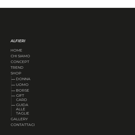
ALFIERI
HOME
CHI SIAMO
CONCEPT
TREND
SHOP
DONNA
UOMO
BORSE
GIFT
CARD
GUIDA
ALLE
TAGLIE
GALLERY
CONTATTACI