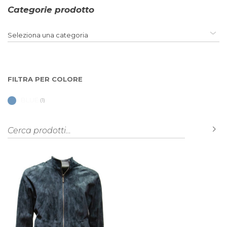
Categorie prodotto
Seleziona una categoria
FILTRA PER COLORE
BLUE
(1)
Cerca:
C