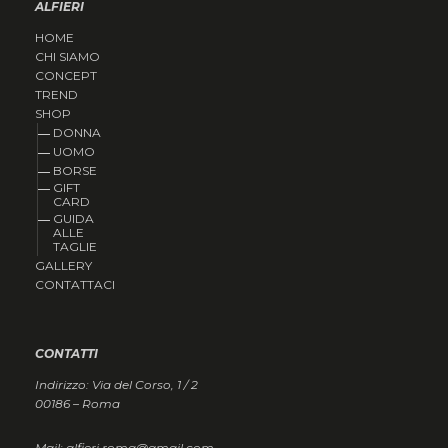
ALFIERI
HOME
CHI SIAMO
CONCEPT
TREND
SHOP
DONNA
UOMO
BORSE
GIFT
CARD
GUIDA
ALLE
TAGLIE
GALLERY
CONTATTACI
CONTATTI
Indirizzo: Via del Corso, 1 / 2
00186 – Roma
Mail: alfieri.roma@gmail.com